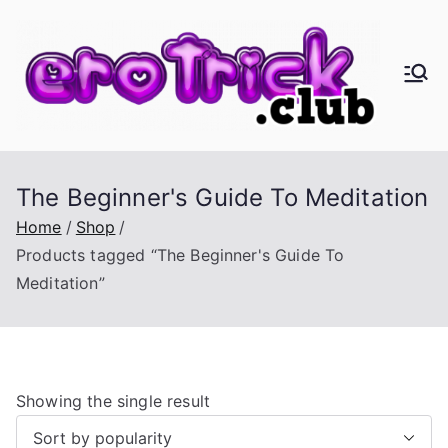
Skip
to
content
er
Eros,
Agape
oT
&
Busine
ric
The Beginner's Guide To Meditation
ss
Home
Shop
k.
Products tagged “The Beginner's Guide To
Meditation”
cl
ub
Showing the single result