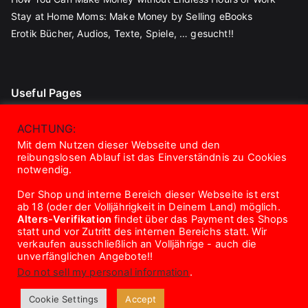
Stay at Home Moms: Make Money by Selling eBooks
Erotik Bücher, Audios, Texte, Spiele, … gesucht!!
Useful Pages
Blog
ACHTUNG:
Contact
Mit dem Nutzen dieser Webseite und den
reibungslosen Ablauf ist das Einverständnis zu Cookies
About Us
notwendig.
Disclaimer
Der Shop und interne Bereich dieser Webseite ist erst
Privacy Policy
ab 18 (oder der Volljährigkeit in Deinem Land) möglich.
Terms And Conditions
Alters-Verifikation
findet über das Payment des Shops
statt und vor Zutritt des internen Bereichs statt. Wir
verkaufen ausschließlich an Volljährige - auch die
unverfänglichen Angebote!!
Do not sell my personal information
.
Copyright © 2026
eroTrick.club
. Powered by
Zakra
and
Cookie Settings
Accept
WordPress
.