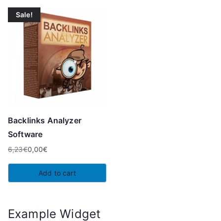
Sale!
Backlinks Analyzer
Software
6,23
€
0,00
€
Original
Current
price
price
Add to cart
was:
is:
6,23€.
0,00€.
Example Widget