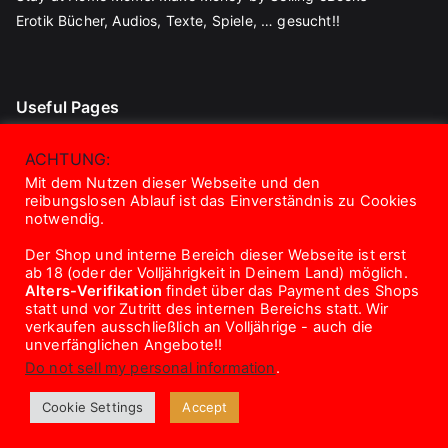
Erotik Bücher, Audios, Texte, Spiele, … gesucht!!
Useful Pages
Blog
ACHTUNG:
Contact
Mit dem Nutzen dieser Webseite und den
reibungslosen Ablauf ist das Einverständnis zu Cookies
About Us
notwendig.
Disclaimer
Der Shop und interne Bereich dieser Webseite ist erst
Privacy Policy
ab 18 (oder der Volljährigkeit in Deinem Land) möglich.
Terms And Conditions
Alters-Verifikation
findet über das Payment des Shops
statt und vor Zutritt des internen Bereichs statt. Wir
verkaufen ausschließlich an Volljährige - auch die
unverfänglichen Angebote!!
Do not sell my personal information
.
Copyright © 2026
eroTrick.club
. Powered by
Zakra
and
Cookie Settings
Accept
WordPress
.