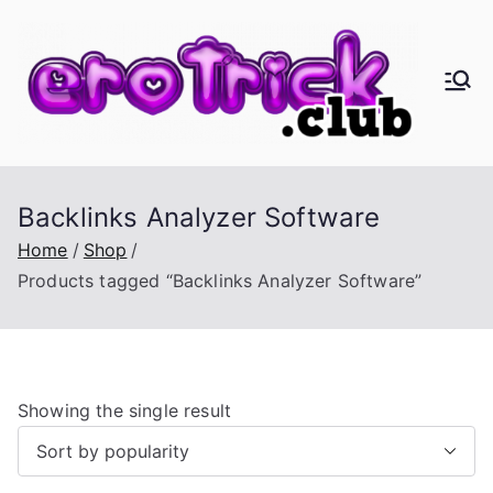
Skip
to
content
er
Eros,
Agape
oT
&
Busine
ric
Backlinks Analyzer Software
ss
Home
Shop
k.
Products tagged “Backlinks Analyzer Software”
cl
ub
Showing the single result